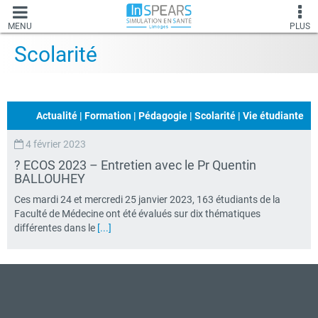
MENU
PLUS
Scolarité
Actualité
|
Formation
|
Pédagogie
|
Scolarité
|
Vie étudiante
4 février 2023
? ECOS 2023 – Entretien avec le Pr Quentin
BALLOUHEY
Ces mardi 24 et mercredi 25 janvier 2023, 163 étudiants de la
Faculté de Médecine ont été évalués sur dix thématiques
différentes dans le
[...]